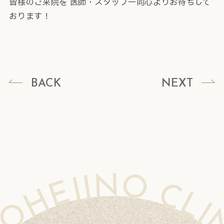
皆様のご来院を 医師・スタッフ一同心よりお待ちして
おります！
BACK
NEXT
O CLINIC MOHEJINO CLINIC MOHEJINO CLINIC MOHEJINO CLINIC MOHEJINO CLINIC MOHEJINO CLINIC MOHEJINO CLINIC MOHEJINO CLINIC MOHEJINO CLINIC MOHEJINO CLINIC MOHEJINO CLINIC MOHEJINO CLINIC MOHEJINO CLINIC MOHEJINO CLINIC MOHEJINO CLINIC M