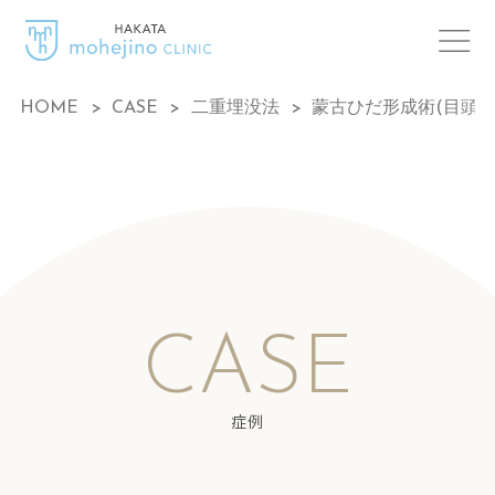
HOME
>
CASE
>
二重埋没法
>
蒙古ひだ形成術(目頭切
CASE
症例