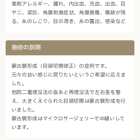
薬剤アレルギー、腫れ、内出血、充血、出血、目
ヤニ、涙目、角膜刺激症状、角膜損傷、傷跡が残
る、糸のしこり、目の渇き、糸の露出、感染など
施術の説明
蒙古襞形成（目頭切開修正）の症例です。
元々の幼い感じに戻りたいというご希望に応えま
した。
他院二重埋没法の抜糸と再埋没法で左右差を整
え、大きくえぐられた目頭切開は蒙古襞形成を行
いました。
蒙古襞形成はマイクロサージェリーで中縫いして
います。