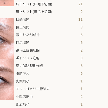
眉下リフト(眉毛下切開)
21
眉上リフト(眉毛上切開)
2
目頭切開
11
目上切開
3
蒙古ひだ形成術
6
目尻切開
6
睫毛上皮膚切除
2
ボトックス注射
3
認定脂肪製剤作成
6
脂肪注入
6
乳頭縮小
1
モントゴメリー腺除去
1
小陰唇縮小
2
副皮縮小
1