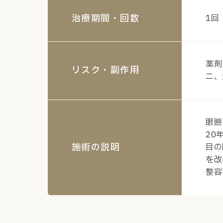
治療期間・回数
1回
薬剤
リスク・副作用
ニ、
眼瞼
20
施術の説明
目の
を改
整容