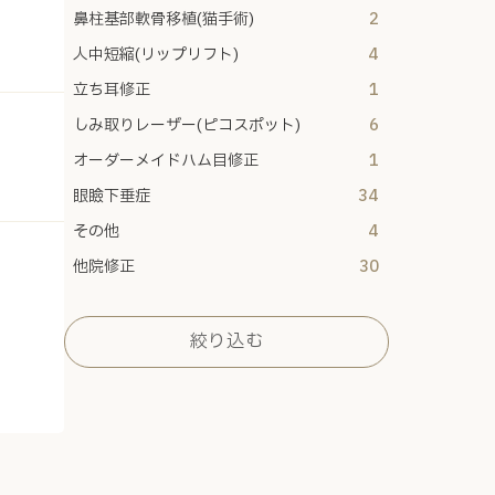
鼻柱基部軟骨移植(猫手術)
2
人中短縮(リップリフト)
4
立ち耳修正
1
しみ取りレーザー(ピコスポット)
6
オーダーメイドハム目修正
1
眼瞼下垂症
34
その他
4
他院修正
30
絞り込む