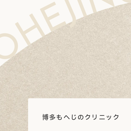
IC MOHEJINO CLINIC MOHEJINO CLINIC MOHEJINO CLINIC MOHEJINO CLINIC MOHEJINO CL
博多もへじのクリニック