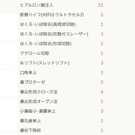
ヒアルロン酸注入
11
医療ハイフ(HIFU) ウルトラセルZi
1
ほくろ･いぼ除去(高周波切除)
1
ほくろ･いぼ除去(炭酸ガスレーザー)
3
ほくろ･いぼ除去(形成切除)
2
アテローム切除
1
糸リフト(スレッドリフト)
3
口角挙上
3
鼻プロテーゼ
2
鼻尖形成クローズ法
4
鼻尖形成オープン法
1
小鼻縮小･鼻翼挙上
3
鼻孔縁挙上
2
鼻柱下降術
1