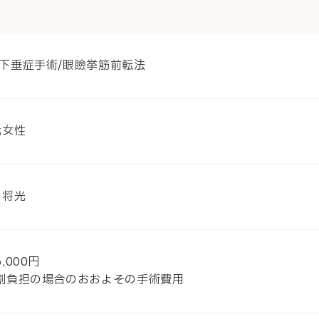
下垂症手術/眼瞼挙筋前転法
代女性
 将光
,000円
割負担の場合のおおよその手術費用