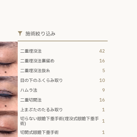
施術絞り込み
二重埋没法
42
二重埋没法裏留め
16
二重埋没法抜糸
5
目の下のふくらみ取り
10
ハムラ法
9
二重切開法
16
上まぶたのたるみ取り
1
切らない眼瞼下垂手術(埋没式眼瞼下垂手
1
術)
切開式眼瞼下垂手術
1