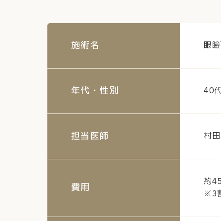
施術名
眼瞼
年代・性別
40
担当医師
村田
約45
費用
※3