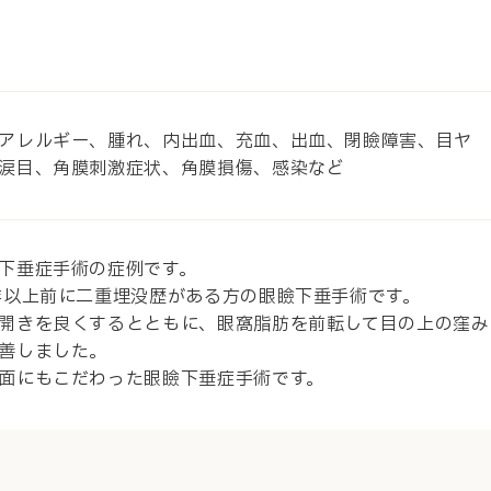
アレルギー、腫れ、内出血、充血、出血、閉瞼障害、目ヤ
涙目、角膜刺激症状、角膜損傷、感染など
下垂症手術の症例です。
年以上前に二重埋没歴がある方の眼瞼下垂手術です。
開きを良くするとともに、眼窩脂肪を前転して目の上の窪み
善しました。
面にもこだわった眼瞼下垂症手術です。