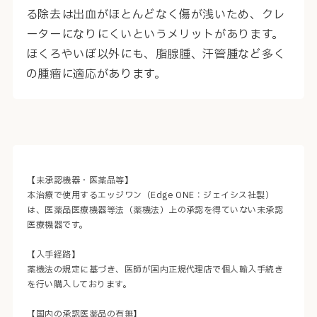
る除去は出血がほとんどなく傷が浅いため、クレ
ーターになりにくいというメリットがあります。
ほくろやいぼ以外にも、脂腺腫、汗管腫など多く
の腫瘤に適応があります。
【未承認機器・医薬品等】
本治療で使用するエッジワン（Edge ONE：ジェイシス社製）
は、医薬品医療機器等法（薬機法）上の承認を得ていない未承認
医療機器です。
【入手経路】
薬機法の規定に基づき、医師が国内正規代理店で個人輸入手続き
を行い購入しております。
【国内の承認医薬品の有無】