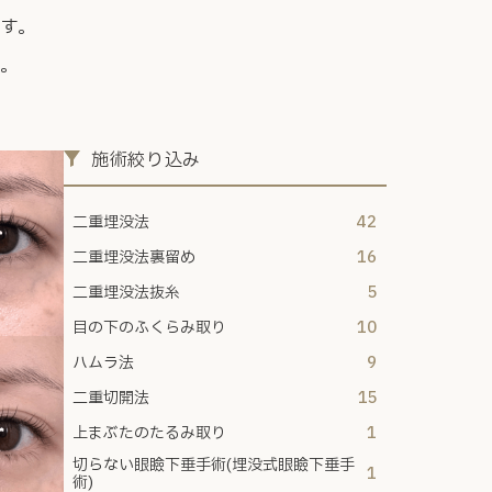
す。
い。
施術絞り込み
二重埋没法
42
二重埋没法裏留め
16
二重埋没法抜糸
5
目の下のふくらみ取り
10
ハムラ法
9
二重切開法
15
上まぶたのたるみ取り
1
切らない眼瞼下垂手術(埋没式眼瞼下垂手
1
術)