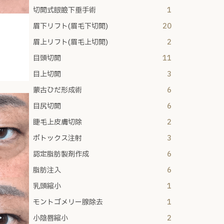
切開式眼瞼下垂手術
1
眉下リフト(眉毛下切開)
20
眉上リフト(眉毛上切開)
2
目頭切開
11
目上切開
3
蒙古ひだ形成術
6
目尻切開
6
睫毛上皮膚切除
2
ボトックス注射
3
認定脂肪製剤作成
6
脂肪注入
6
乳頭縮小
1
モントゴメリー腺除去
1
小陰唇縮小
2