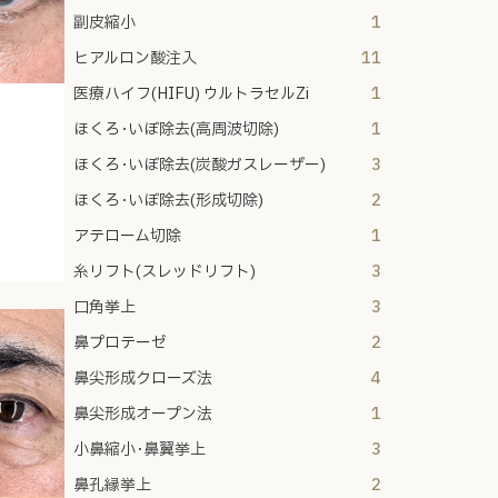
副皮縮小
1
ヒアルロン酸注入
11
医療ハイフ(HIFU) ウルトラセルZi
1
ほくろ･いぼ除去(高周波切除)
1
ほくろ･いぼ除去(炭酸ガスレーザー)
3
ほくろ･いぼ除去(形成切除)
2
アテローム切除
1
糸リフト(スレッドリフト)
3
口角挙上
3
鼻プロテーゼ
2
鼻尖形成クローズ法
4
鼻尖形成オープン法
1
小鼻縮小･鼻翼挙上
3
鼻孔縁挙上
2