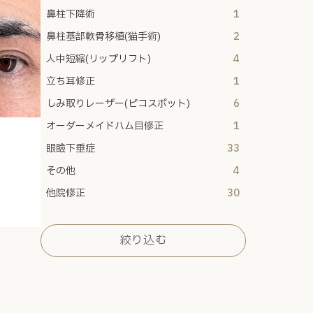
鼻柱下降術
1
鼻柱基部軟骨移植(猫手術)
2
人中短縮(リップリフト)
4
立ち耳修正
1
しみ取りレーザー(ピコスポット)
6
オーダーメイドハム目修正
1
眼瞼下垂症
33
その他
4
他院修正
30
絞り込む