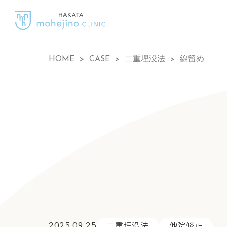
HOME
>
CASE
>
二重埋没法
>
線留め
2025.09.25
二重埋没法
他院修正