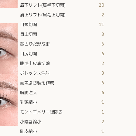
眉下リフト(眉毛下切開)
20
眉上リフト(眉毛上切開)
2
目頭切開
11
目上切開
3
蒙古ひだ形成術
6
目尻切開
6
睫毛上皮膚切除
2
ボトックス注射
3
認定脂肪製剤作成
6
脂肪注入
6
乳頭縮小
1
モントゴメリー腺除去
1
小陰唇縮小
2
副皮縮小
1