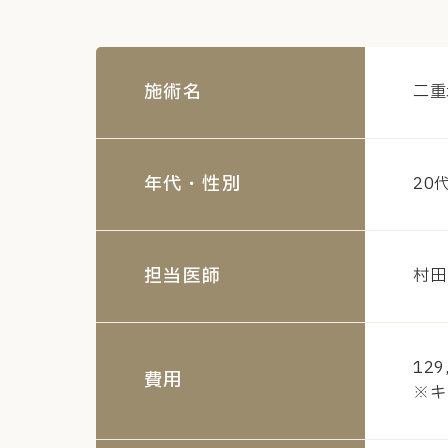
施術名
二重
年代・性別
20
担当医師
村田
129
費用
※キ