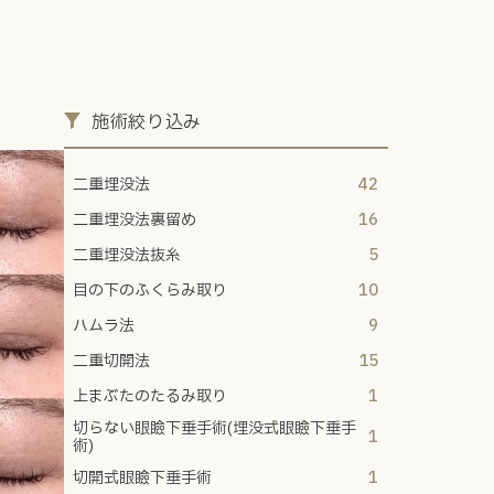
施術絞り込み
二重埋没法
42
二重埋没法裏留め
16
二重埋没法抜糸
5
目の下のふくらみ取り
10
ハムラ法
9
二重切開法
15
上まぶたのたるみ取り
1
切らない眼瞼下垂手術(埋没式眼瞼下垂手
1
術)
切開式眼瞼下垂手術
1