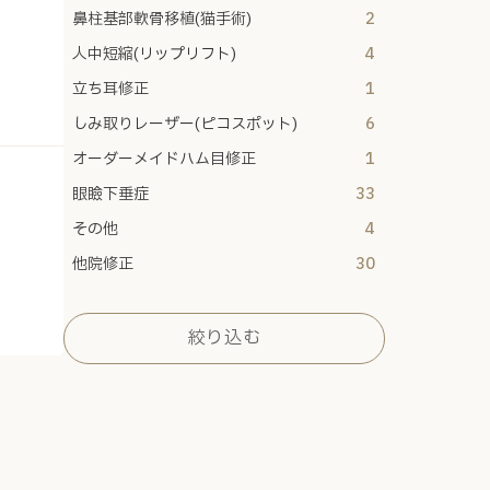
鼻柱基部軟骨移植(猫手術)
2
人中短縮(リップリフト)
4
立ち耳修正
1
しみ取りレーザー(ピコスポット)
6
オーダーメイドハム目修正
1
眼瞼下垂症
33
その他
4
他院修正
30
絞り込む