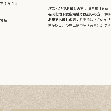
街5-14
バス・JRでお越しの方
：
博多駅「筑紫
福岡市地下鉄空港線でお越しの方
：
博多
お車でお越しの方
：
駐車場はございませ
診療
博多駅ビルの屋上駐車場（有料）が便利