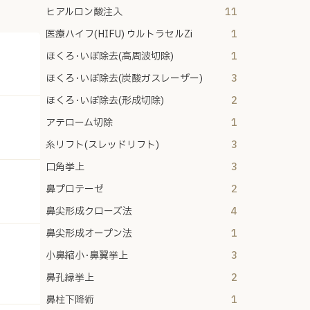
ヒアルロン酸注入
11
医療ハイフ(HIFU) ウルトラセルZi
1
ほくろ･いぼ除去(高周波切除)
1
ほくろ･いぼ除去(炭酸ガスレーザー)
3
ほくろ･いぼ除去(形成切除)
2
アテローム切除
1
糸リフト(スレッドリフト)
3
口角挙上
3
鼻プロテーゼ
2
鼻尖形成クローズ法
4
鼻尖形成オープン法
1
小鼻縮小･鼻翼挙上
3
鼻孔縁挙上
2
鼻柱下降術
1