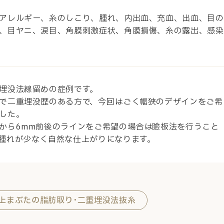
アレルギー、糸のしこり、腫れ、内出血、充血、出血、目の
、目ヤニ、涙目、角膜刺激症状、角膜損傷、糸の露出、感染
埋没法線留めの症例です。
で二重埋没歴のある方で、今回はごく幅狭のデザインをご希
した。
から6mm前後のラインをご希望の場合は瞼板法を行うこと
腫れが少なく自然な仕上がりになります。
･上まぶたの脂肪取り･二重埋没法抜糸