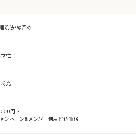
埋没法/線留め
代女性
 将光
,000円～
ャンペーン&メンバー制度税込価格