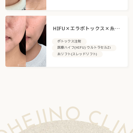
HIFU×エラボトックス×糸リ
フト
ボトックス注射
医療ハイフ(HIFU) ウルトラセルZi
糸リフト(スレッドリフト)
HEJINO CLINIC MOHEJINO CLINIC MOHEJINO CLINIC MOHEJINO CLINIC MOHEJINO CLINIC MOHEJINO CLINIC MOHEJINO CLINIC MOHEJINO CLINIC MOHEJINO CLINIC MOHEJINO CLINIC MOHEJINO CLINIC MOHEJINO CLINIC MOHEJINO CLINIC MOHEJINO CLINIC MOHE