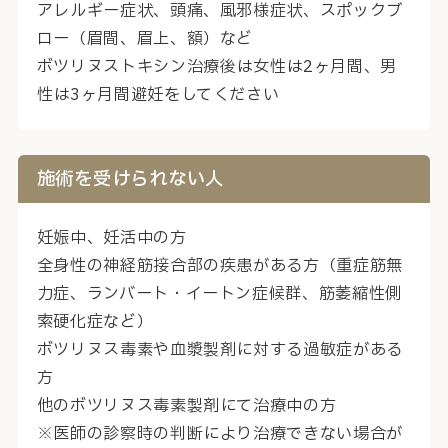
アレルギー症状、頭痛、風邪様症状、スポックブ
ロー（眉間、眉上、額）など
ボツリヌストキシン治療後は女性は2ヶ月間、男
性は3ヶ月間避妊をしてください
施術を
受けられない人
妊娠中、妊活中の方
全身性の神経筋接合部の疾患がある方（重症筋無
力症、ランバート・イートン症候群、筋萎縮性側
索硬化症など）
ボツリヌス毒素や血漿製剤に対する過敏症がある
方
他のボツリヌス毒素製剤にて治療中の方
※医師の診察時の判断により治療できない場合が