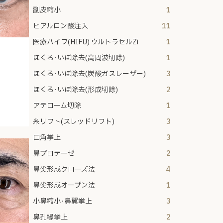
副皮縮小
1
ヒアルロン酸注入
11
医療ハイフ(HIFU) ウルトラセルZi
1
ほくろ･いぼ除去(高周波切除)
1
ほくろ･いぼ除去(炭酸ガスレーザー)
3
ほくろ･いぼ除去(形成切除)
2
アテローム切除
1
糸リフト(スレッドリフト)
3
口角挙上
3
鼻プロテーゼ
2
鼻尖形成クローズ法
4
鼻尖形成オープン法
1
小鼻縮小･鼻翼挙上
3
鼻孔縁挙上
2