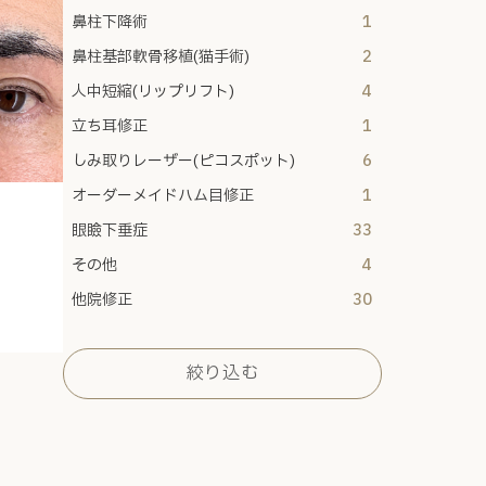
鼻柱下降術
1
鼻柱基部軟骨移植(猫手術)
2
人中短縮(リップリフト)
4
立ち耳修正
1
しみ取りレーザー(ピコスポット)
6
オーダーメイドハム目修正
1
眼瞼下垂症
33
その他
4
他院修正
30
絞り込む