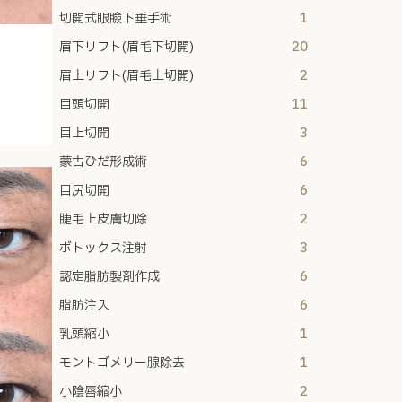
切開式眼瞼下垂手術
1
眉下リフト(眉毛下切開)
20
眉上リフト(眉毛上切開)
2
目頭切開
11
目上切開
3
蒙古ひだ形成術
6
目尻切開
6
睫毛上皮膚切除
2
ボトックス注射
3
認定脂肪製剤作成
6
脂肪注入
6
乳頭縮小
1
モントゴメリー腺除去
1
小陰唇縮小
2