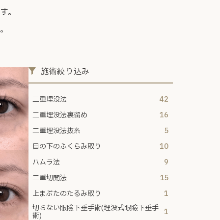
す。
い。
施術絞り込み
二重埋没法
42
二重埋没法裏留め
16
二重埋没法抜糸
5
目の下のふくらみ取り
10
ハムラ法
9
二重切開法
15
上まぶたのたるみ取り
1
切らない眼瞼下垂手術(埋没式眼瞼下垂手
1
術)