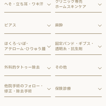
クリニック専売
へそ・立ち耳・ワキ汗
ホームスキンケア
ピアス
麻酔
ほくろ･いぼ･
固定バンド・ギプス・
アテローム･ひりゅう腫
透明糸・抗生剤
外科的タトゥー除去
その他
他院手術のフォロー・
保険診療
修正・除去手術